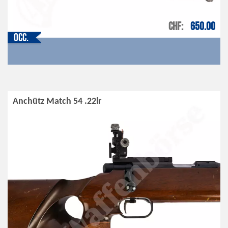
CHF
650.00
Occ.
Anchütz Match 54 .22lr