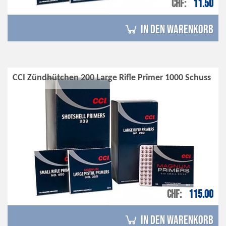
CHF
11.50
in den Warenkorb
CCI Zündhütchen 200 Large Rifle Primer 1000 Schuss
CHF
115.00
in den Warenkorb