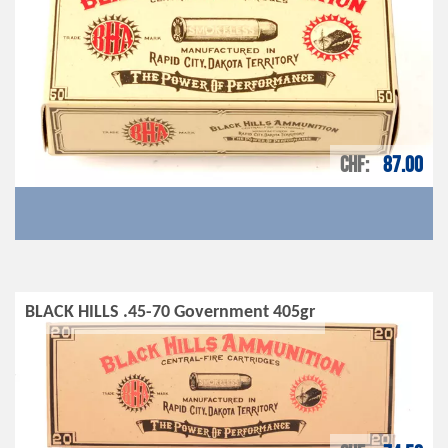
CHF
87.00
BLACK HILLS .45-70 Government 405gr