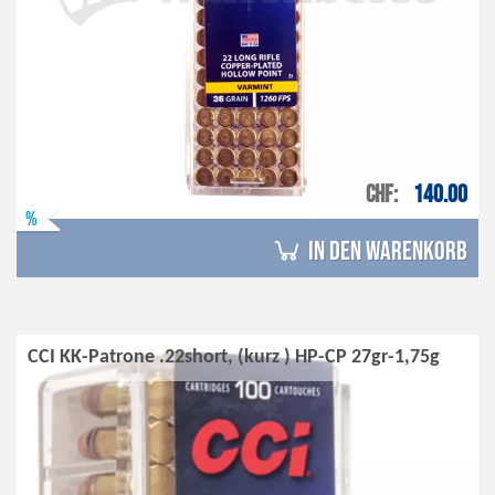
CHF
140.00
%
in den Warenkorb
CCI KK-Patrone .22short, (kurz ) HP-CP 27gr-1,75g