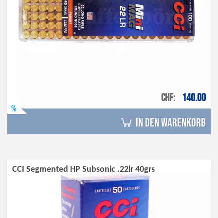
CHF
140.00
%
in den Warenkorb
CCI Segmented HP Subsonic .22lr 40grs