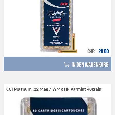
CHF
28.00
in den Warenkorb
CCI Magnum .22 Mag / WMR HP Varmint 40grain