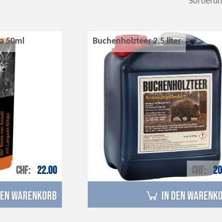
Sortierun
ra 50ml
Buchenholzteer 2,5 liter
CHF
22.00
CHF
20
den Warenkorb
in den Warenk