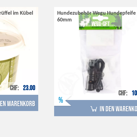
rüffel im Kübel
Hundezubehör Wegu Hundepfeife
60mm
CHF
23.00
CHF
10
%
den Warenkorb
in den Warenk