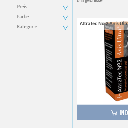
6 Ergebnisse
Preis
Farbe
AttraTec No 2 Anis Ult
Kategorie
in 