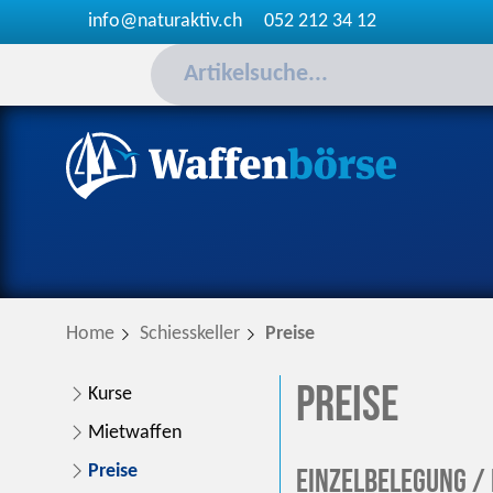
info@naturaktiv.ch
052 212 34 12
Home
Schiesskeller
Preise
Preise
Kurse
Mietwaffen
Preise
Einzelbelegung /