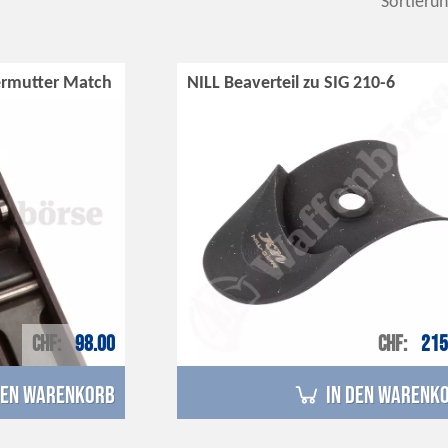
Sortierun
ermutter Match
NILL Beaverteil zu SIG 210-6
CHF
98.00
CHF
215
den Warenkorb
in den Warenk