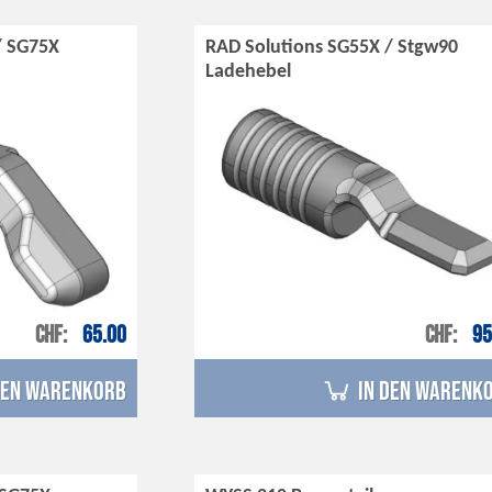
/ SG75X
RAD Solutions SG55X / Stgw90
Ladehebel
CHF
65.00
CHF
95
den Warenkorb
in den Warenk