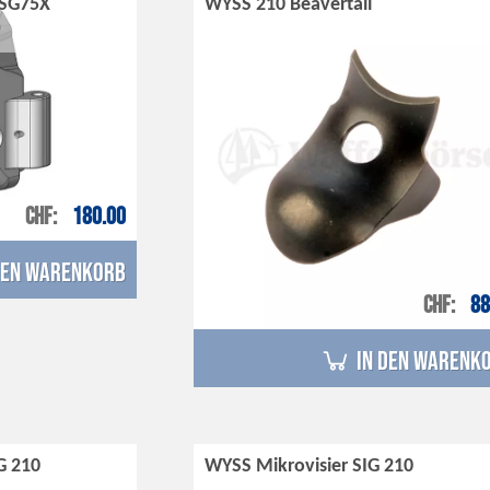
/SG75X
WYSS 210 Beavertail
CHF
180.00
den Warenkorb
CHF
88
in den Warenk
G 210
WYSS Mikrovisier SIG 210