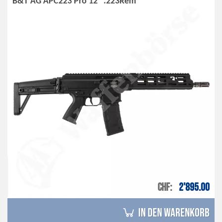
B&T AG APC223 Pro 12" .223Rem
CHF
2'895.00
in den Warenkorb