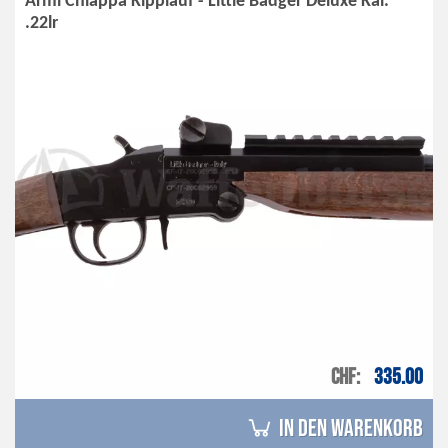
Armi Chiappa Kipplauf - Little Badger Deluxe Kal.
.22lr
CHF
335.00
in den Warenkorb