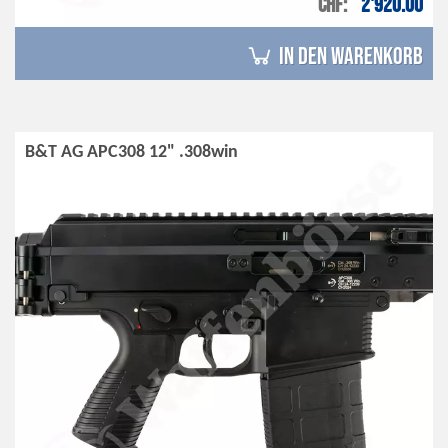
CHF
2'920.00
in den Warenkorb
B&T AG APC308 12" .308win