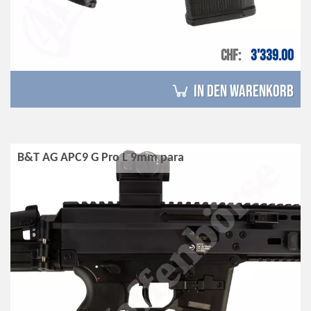
CHF
3'339.00
in den Warenkorb
B&T AG APC9 G Pro L 9mm para