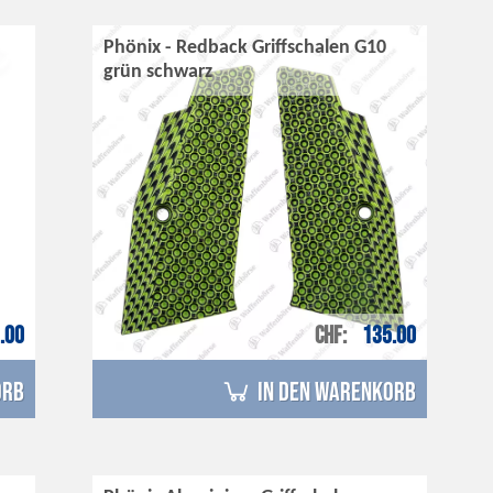
Phönix - Redback Griffschalen G10
grün schwarz
.00
CHF
135.00
orb
in den Warenkorb