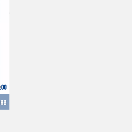
.00
orb