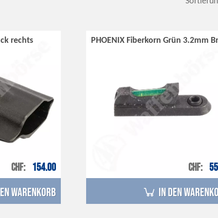
Sortierun
ck rechts
PHOENIX Fiberkorn Grün 3.2mm Br
CHF
154.00
CHF
55
den Warenkorb
in den Warenk