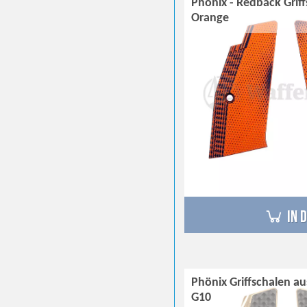
Phönix - Redback Grif
Orange
in 
Phönix Griffschalen a
G10