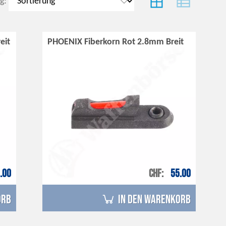
g:
eit
PHOENIX Fiberkorn Rot 2.8mm Breit
.00
CHF
55.00
orb
in den Warenkorb