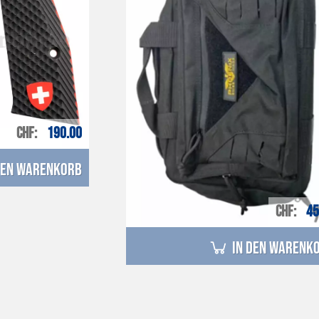
CHF
190.00
den Warenkorb
CHF
45
in den Warenk