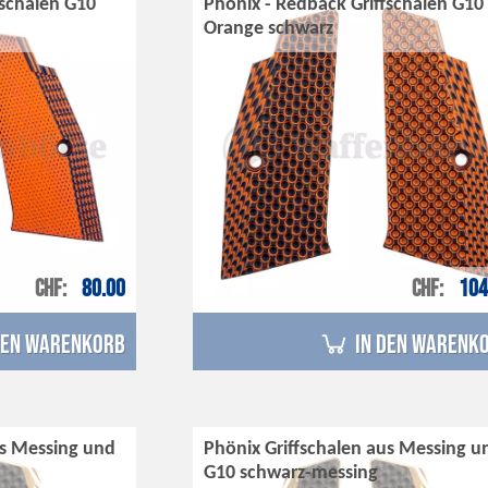
fschalen G10
Phönix - Redback Griffschalen G10
Orange schwarz
CHF
80.00
CHF
104
den Warenkorb
in den Warenk
us Messing und
Phönix Griffschalen aus Messing u
G10 schwarz-messing