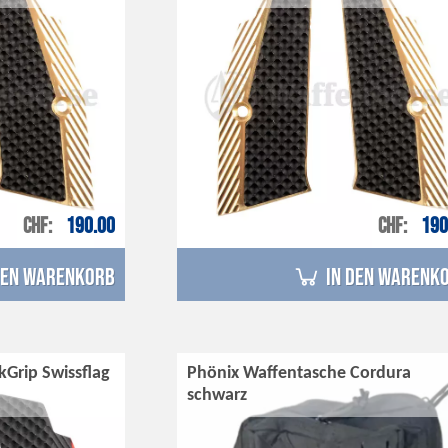
CHF
190.00
CHF
190
den Warenkorb
in den Warenk
kGrip Swissflag
Phönix Waffentasche Cordura
schwarz