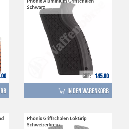
Phönix Aluminium Griffschalen
Schwarz
.00
CHF
145.00
orb
in den Warenkorb
nd
Phönix Griffschalen LokGrip
Schweizerkreuz