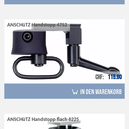
ANSCHüTZ Handstopp 4752
CHF
115.00
in den Warenkorb
ANSCHüTZ Handstopp flach 6225