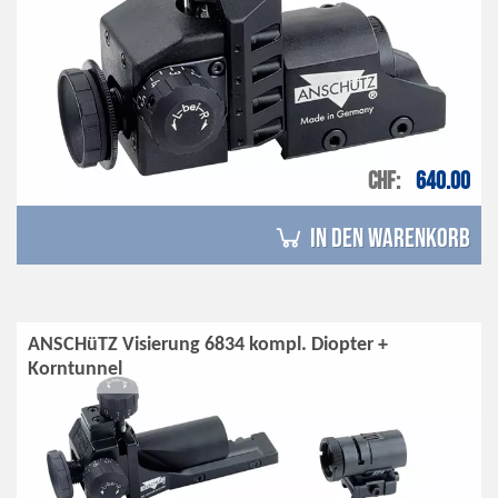
CHF
640.00
in den Warenkorb
ANSCHüTZ Visierung 6834 kompl. Diopter +
Korntunnel