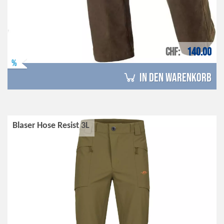
CHF
140.00
%
in den Warenkorb
Blaser Hose Resist 3L