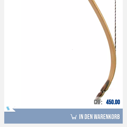
CHF
450.00
%
in den Warenkorb