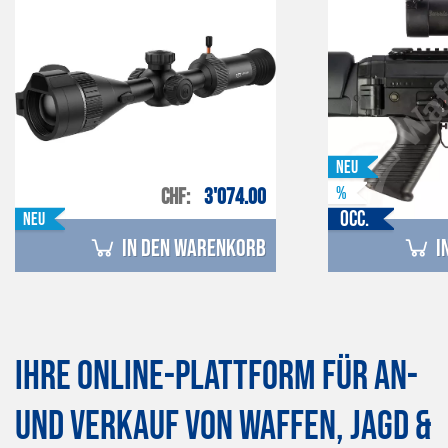
Neu
%
CHF
3'074.00
Occ.
Neu
in den Warenkorb
i
Ihre Online-Plattform für An-
und Verkauf von Waffen, Jagd &