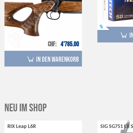
%
i
CHF
4'785.00
in den Warenkorb
Neu im Shop
RIX Leap L6R
SIG SG751 LB 