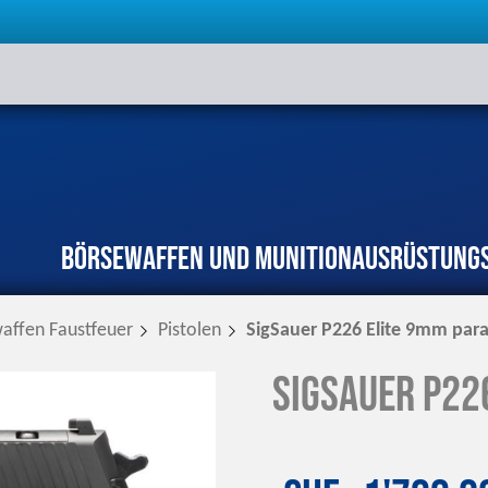
Börse
Waffen und Munition
Ausrüstung
affen Faustfeuer
Pistolen
SigSauer P226 Elite 9mm par
SigSauer P22