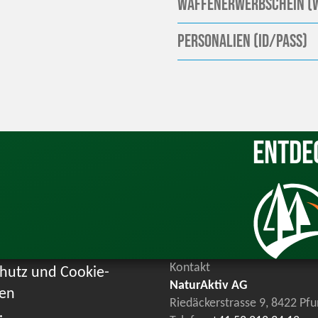
Waffenerwerbschein (
Personalien (ID/Pass)
Entde
Kontakt
hutz und Cookie-
NaturAktiv AG
ien
Riedäckerstrasse 9, 8422 Pf