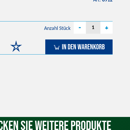
Art.
8912
-
+
Anzahl
Stück
In den Warenkorb
cken Sie weitere Produkte