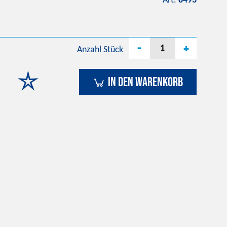
Art.
8493
-
+
Anzahl
Stück
In den Warenkorb