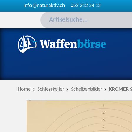
info@naturaktiv.ch
052 212 34 12
Home
Schiesskeller
Scheibenbilder
KROMER Sc