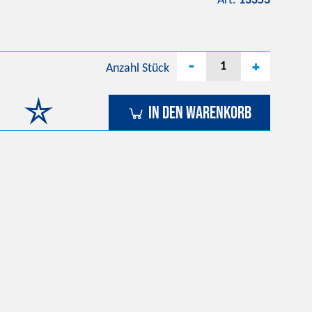
Art.
13353
-
+
Anzahl
Stück
In den Warenkorb