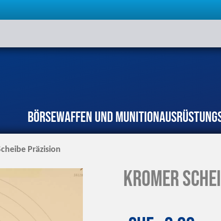
Börse
Waffen und Munition
Ausrüstung
heibe Präzision
KROMER Schei