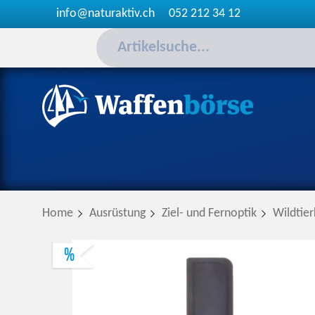
info@naturaktiv.ch
052 212 34 12
Home
Ausrüstung
Ziel- und Fernoptik
Wildtie
%