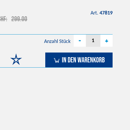
Art.
47819
CHF
299.00
-
+
Anzahl
Stück
In den Warenkorb