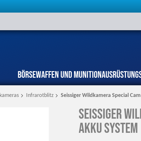
Börse
Waffen und Munition
Ausrüstung
rkameras
Infrarotblitz
Seissiger Wildkamera Special Ca
Seissiger Wi
Akku System