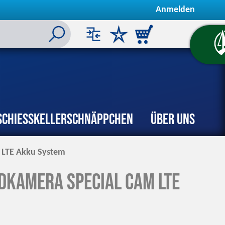
Anmelden
Schiesskeller
Schnäppchen
Über uns
m LTE Akku System
ldkamera Special Cam LTE