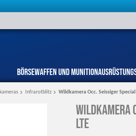
Börse
Waffen und Munition
Ausrüstung
rkameras
Infrarotblitz
Wildkamera Occ. Seissiger Specia
Wildkamera O
LTE