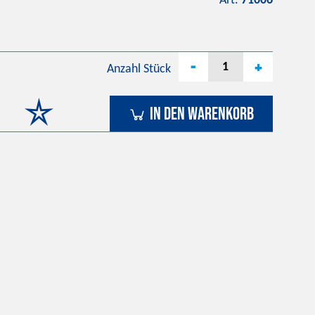
Art.
71006
-
+
Anzahl
Stück
In den Warenkorb