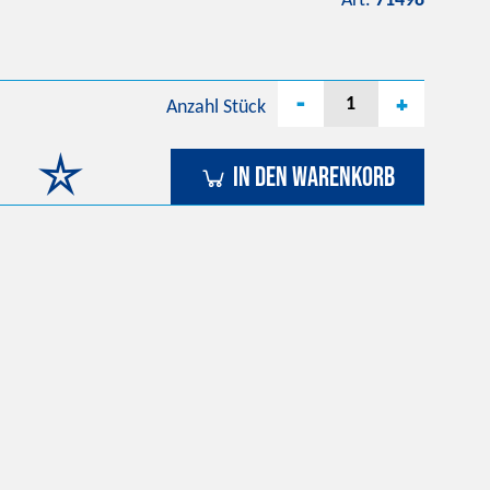
Art.
71498
-
+
Anzahl
Stück
In den Warenkorb